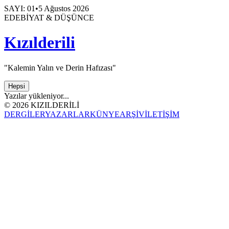
SAYI: 01
•
5 Ağustos 2026
EDEBİYAT & DÜŞÜNCE
Kızılderili
"Kalemin Yalın ve Derin Hafızası"
Hepsi
Yazılar yükleniyor...
©
2026
KIZILDERİLİ
DERGİLER
YAZARLAR
KÜNYE
ARŞİV
İLETİŞİM